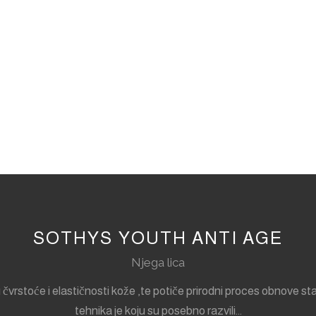
SOTHYS YOUTH ANTI AGE
Njega lica
nju čvrstoće i elastičnosti kože ,te potiče prirodni proces ob
tehnika je koju su posebno razvili…