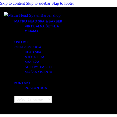
Skip to content
Skip to sidebar
Skip to footer
MATRU HEAD SPA & BARBER
VIRTUALNA ŠETNJA
O NAMA
USLUGE
CJENIK USLUGA
HEAD SPA
NJEGA LICA
MASAŽA
SOTHYS PAKETI
MUŠKA ŠIŠANJA
KONTAKT
POKLON BON