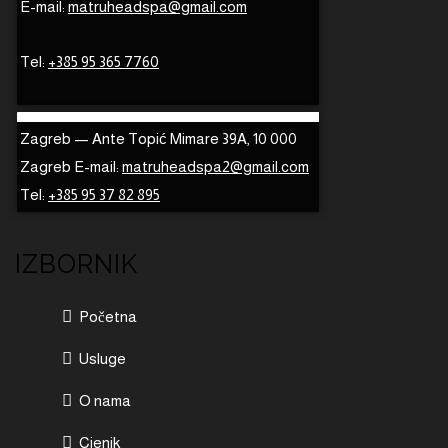
E-mail:
matruheadspa@gmail.com
Tel:
+385 95 365 7760
Zagreb — Ante Topić Mimare 39A, 10 000
Zagreb E-mail:
matruheadspa2@gmail.com
Tel:
+385 95 37 82 895
IZBORNIK
Početna
Usluge
O nama
Cjenik