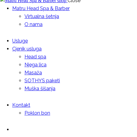
Close
Matru Head Spa & Barber
Virtualna šetnja
O nama
Usluge
Cjenik usluga
Head spa
Njega lica
Masaža
SOTHYS paketi
Muška šišanja
Kontakt
Poklon bon