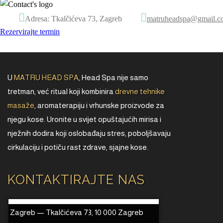
Adresa: Tkalčićeva 73, Zagreb
matruheadspa@gmail.c
Rezervirajte termin
U
MATRU HEAD SPA
, Head Spa nije samo
tretman, već ritual koji kombinira
drevne tehnike
masaže
, aromaterapiju i vrhunske proizvode za
njegu kose. Uronite u svijet opuštajućih mirisa i
nježnih dodira koji oslobađaju stres, poboljšavaju
cirkulaciju i potiču rast zdrave, sjajne kose.
KONTAKTIRAJTE NAS
Zagreb — Tkalčićeva 73, 10 000 Zagreb