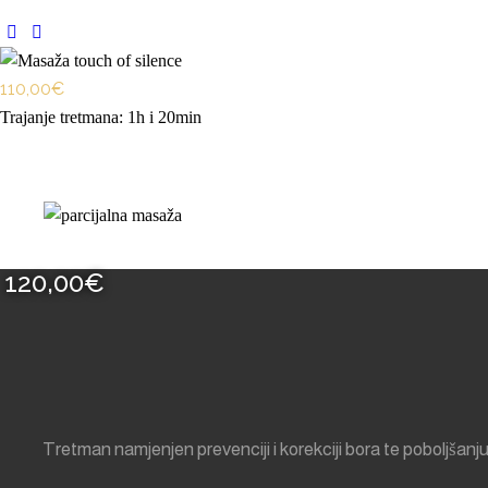
110,00€
Trajanje tretmana: 1h i 20min
120,00€
Tretman namjenjen prevenciji i korekciji bora te poboljša