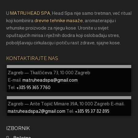
U
MATRU HEAD SPA
, Head Spa nije samo tretman, već ritual
koji kombinira
drevne tehnike masaže
, aromaterapiju i
vrhunske proizvode za njegu kose. Uronite u svijet
opuštajućih mirisa i nježnih dodira koji oslobađaju stres,
poboljšavaju cirkulaciju i potiču rast zdrave, sjajne kose.
KONTAKTIRAJTE NAS
Zagreb — Tkalčićeva 73, 10 000 Zagreb
E-mail:
matruheadspa@gmail.com
Tel:
+385 95 365 7760
Zagreb — Ante Topić Mimare 39A, 10 000 Zagreb E-mail:
matruheadspa2@gmail.com
Tel:
+385 95 37 82 895
IZBORNIK
Početna