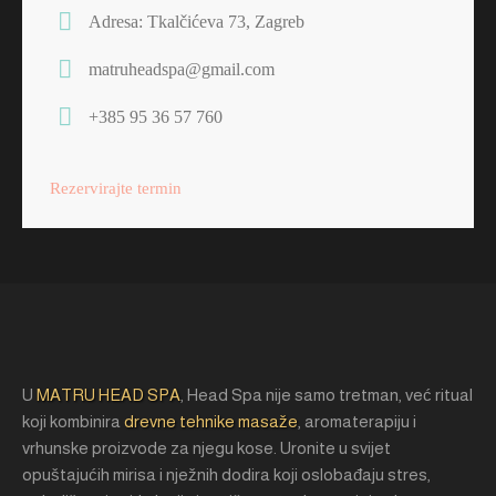
Adresa: Tkalčićeva 73, Zagreb
matruheadspa@gmail.com
+385 95 36 57 760
Rezervirajte termin
U
MATRU HEAD SPA
, Head Spa nije samo tretman, već ritual
koji kombinira
drevne tehnike masaže
, aromaterapiju i
vrhunske proizvode za njegu kose. Uronite u svijet
opuštajućih mirisa i nježnih dodira koji oslobađaju stres,