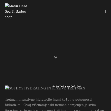
SOTHYS HYDRATING INTENSIVE
TRETMAN
100,00€
Tretman intenzivne hidratacije hrani kožu i u potpunosti
hidratizira . Ovaj višenamjenski tretman namjenjen je svim
tipovima kože pa tako i onama koji imaju rozaceu ili bilo kakve