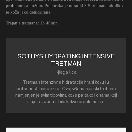
probleme sa kožom. Preporuka je odraditi 3-5 tretmana ukoliko
je koža jako dehidrirana
Trajanje tretmana: 1h 40min
100,00€
SOTHYS HYDRATING INTENSIVE
TRETMAN
Njega lica
Tretman intenzivne hidratacije hrani kožu i u
potpunosti hidratizira . Ovaj višenamjenski tretman
namjenjen je svim tipovima kože pa tako i onama koji
imaju rozaceu ili bilo kakve probleme sa…