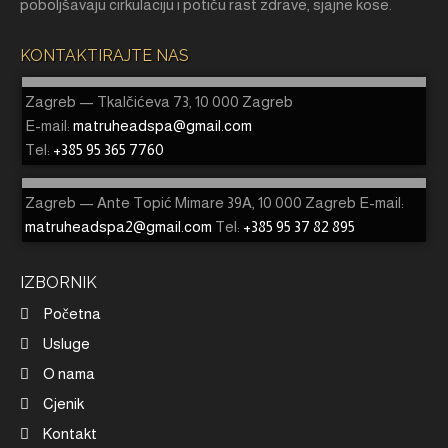
poboljšavaju cirkulaciju i potiču rast zdrave, sjajne kose.
KONTAKTIRAJTE NAS
Zagreb — Tkalčićeva 73, 10 000 Zagreb
E-mail:
matruheadspa@gmail.com
Tel:
+385 95 365 7760
Zagreb — Ante Topić Mimare 39A, 10 000 Zagreb E-mail:
matruheadspa2@gmail.com
Tel:
+385 95 37 82 895
IZBORNIK
Početna
Usluge
O nama
Cjenik
Kontakt