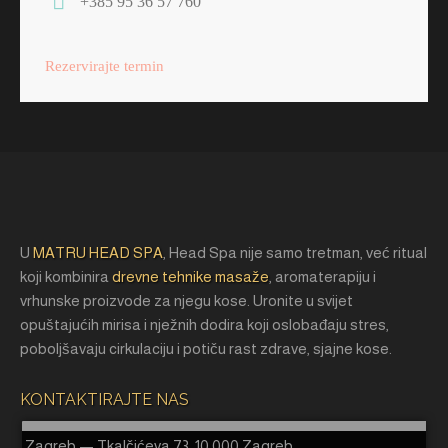
+385 95 36 57 760
Rezervirajte termin
U
MATRU HEAD SPA
, Head Spa nije samo tretman, već ritual
koji kombinira
drevne tehnike masaže
, aromaterapiju i
vrhunske proizvode za njegu kose. Uronite u svijet
opuštajućih mirisa i nježnih dodira koji oslobađaju stres,
poboljšavaju cirkulaciju i potiču rast zdrave, sjajne kose.
KONTAKTIRAJTE NAS
Zagreb — Tkalčićeva 73, 10 000 Zagreb