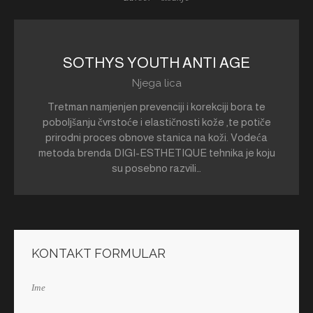
120,00€
SOTHYS YOUTH ANTI AGE
Njega lica
Tretman namjenjen prevenciji i korekciji bora te
poboljšanju čvrstoće i elastičnosti kože ,te potiče
prirodni proces obnove stanica na koži. Vodeća
metoda brenda DIGI-ESTHETIQUE tehnika je koju
su posebno razvili…
KONTAKT FORMULAR