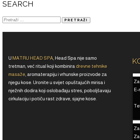
SEARCH
U
MATRU HEAD SPA
, Head Spa nije samo
K
tretman, već ritual koji kombinira
drevne tehnike
masaže
, aromaterapiju i vrhunske proizvode za
Za
njegu kose. Uronite u svijet opuštajućih mirisa i
E-
nježnih dodira koji oslobađaju stres, poboljšavaju
cirkulaciju i potiču rast zdrave, sjajne kose.
Te
Za
Za