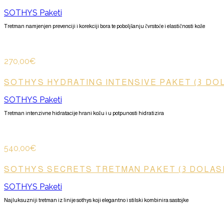
SOTHYS Paketi
Tretman namjenjen prevenciji i korekciji bora te poboljšanju čvrstoće i elastičnosti kože
270,00€
SOTHYS HYDRATING INTENSIVE PAKET (3 DO
SOTHYS Paketi
Tretman intenzivne hidratacije hrani kožu i u potpunosti hidratizira
540,00€
SOTHYS SECRETS TRETMAN PAKET (3 DOLAS
SOTHYS Paketi
Najluksuzniji tretman iz linije sothys koji elegantno i stilski kombinira sastojke